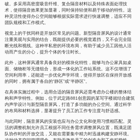
破。多采用高密度吸音纤维、复合隔音材料以及特殊表面处理技
术，使得隔音效果更加显著，同时保持轻便和易于移动的特性。这
种灵活性使得办公空间能够根据实际需求进行快速调整，适应不同
团队规模和工作模式。
视觉上的干扰同样是开放区常见的问题。新型隔音屏风的设计通常
注重美观与实用的结合，既能提供必要的视觉遮挡，又不会完全阻
断光线和视线。这种半私密的环境布局，有助于减少员工因他人活
动而产生的分心，提升个体的专注时长。
此外，这种屏风通常具备良好的模块化特性，能够与办公家具如桌
面、储物柜等无缝组合，形成一体化的工作站系统。这不仅增强了
空间利用率，还能进一步优化声学环境，使得开放区在保持开放感
的同时，拥有属于各自的“静区”或“半静区”。
在具体实施过程中，选用合适的隔音屏风还需考虑办公楼的整体结
构和声学特性。例如，位于武定路881创意园的某写字楼就结合建筑
内声学设计与新型隔音屏风，打造了多功能的办公空间。通过科学
的布局和材料选择，显著提升了员工的工作专注度与舒适感。
与此同时，隔音屏风的安装也应与办公文化和使用习惯相匹配。灵
活的调整机制允许员工根据不同任务需求调整屏风位置，既满足团
队协作时的开放交流，又能在需要集中精力时迅速构建安静环境。
这种动态空间管理理念，有助于激发员工的创造力和工作积极性。