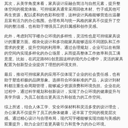
其次，从美学角度来看，家具设计应融合简洁与自然元素，提升整
体空间的视觉体验。可持续家具通常采用回收木材、竹子或其他可
再生资源，配以柔和的色彩和纹理，这种设计风格能够营造出温馨
且富有活力的办公氛围。合理布局与统一风格的家具不仅提升了空
间的整洁感，也有助于增强员工的归属感和创作灵感。
此外，考虑到写字楼办公环境的多样性，灵活性也是可持续家具设
计的重要方面。模块化设计和多功能家具能够适应不同团队和工作
需求的变更，提升空间的利用率。通过合理规划，企业可以在有限
的空间内实现多样化的办公场景，从而提高整体工作效率和员工满
意度。比如，在武定路881创意园这样的现代办公楼中，灵活的家具
配置为创新型企业提供了理想的环境支持。
最后，推动可持续家具的应用不仅体现了企业的社会责任感，也有
助于塑造积极的品牌形象。选择符合环保标准的产品，从设计到材
料都注重生命周期管理，能够减少资源浪费和环境负担。企业在此
过程中，通过科学规划和创新设计，实现了办公环境的健康提升与
美学升级，为员工创造出更具活力和创造力的工作空间。
综上所述，结合人体工学、安全环保材料和灵活多变的设计理念，
办公家具不仅提升了员工的身体健康，还丰富了空间的视觉层次
感。通过精心设计与合理布局，现代写字楼能够实现功能与美感的
双重提升，助力企业打造更具吸引力和竞争力的办公环境。